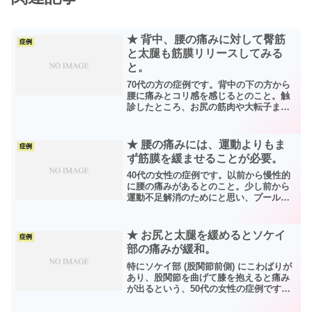
★ 背中、腰の痛みに対して臀筋
症例
と太腿も筋膜リリースしてみる
と。
70代の方の症例です。背中の下の方から
腰に痛みとコリ感を感じるとのこと。触
診したところ、お尻の筋肉や大転子まわ
り、太腿の裏側なども張りが感じられま
した。先ずは下半身から筋膜を緩ませ、
その後に腰、背中をリリースしたとこ
★ 腰の痛みには、運動よりもま
症例
ろ、腰や背筋が伸びた感じ...
ず筋膜を緩ませることが必要。
40代の女性の症例です。以前から慢性的
に腰の痛みがあるとのこと。少し前から
運動不足解消のためにと思い、プールに
通い始めたが、普段の立ち仕事の時に中
腰になったりパソコン仕事で長時間座り
っぱなしの時などには常にダルさやハリ
★ お尻と太腿を緩めるとソケイ
症例
が感じられて、なかなか...
部の痛みが緩和。
特にソケイ部 (股関節前側) にこわばりが
あり、股関節を曲げて膝を抱えると痛み
が出るという、50代の女性の症例です。
以前から腰には痛みを感じていたが、先
日車から降りようとして右足の股関節ま