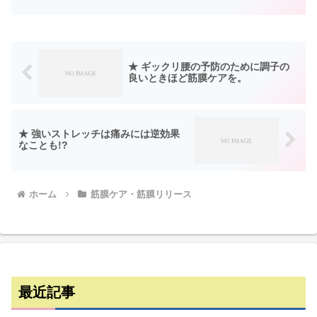
足腰が冷えてしまっています。薄着にな
りすぎないように下着などで調整しまし
ょう。足首が冷えると足全...
★ ギックリ腰の予防のために調子の
良いときほど筋膜ケアを。
★ 強いストレッチは痛みには逆効果
なことも!?
ホーム
筋膜ケア・筋膜リリース
最近記事