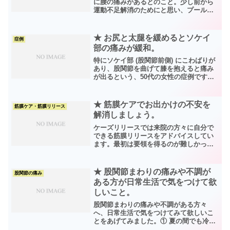
に腰の痛みがあるとのこと。少し前から
運動不足解消のためにと思い、プールに
通い始めたが、普段の立ち仕事の時に中
腰になったりパソコン仕事で長時間座り
っぱなしの時などには常にダルさやハリ
★ お尻と太腿を緩めるとソケイ
症例
が感じられて、なかなか...
部の痛みが緩和。
特にソケイ部 (股関節前側) にこわばりが
あり、股関節を曲げて膝を抱えると痛み
が出るという、50代の女性の症例です。
以前から腰には痛みを感じていたが、先
日車から降りようとして右足の股関節ま
わりに痛みを感じ、それからずっと痛い
★ 筋膜ケアでお出かけの不安を
筋膜ケア・筋膜リリース
のが気になる。コ...
解消しましょう。
ケーズリリースでは来院の方々に自分で
できる筋膜リリースをアドバイスしてい
ます。最初は要領を得るのが難しかった
ようですが、毎日少しづつでもご自身の
身体に触れてみることでだんだんとコツ
がつかめてきているようです。例えば、
★ 股関節まわりの痛みや不調が
股関節の痛み
以前であれば一日中外出し...
ある方が日常生活で気をつけて欲
しいこと。
股関節まわりの痛みや不調がある方々
へ、日常生活で気をつけてみて欲しいこ
とをあげてみました。① 夏の間でも冷え
に気をつけましょう。冷房などで以外に