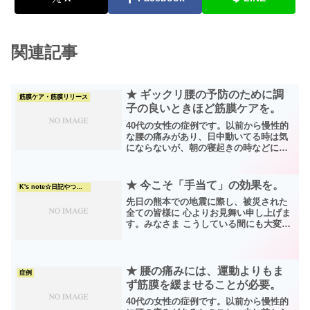
関連記事
★ ギックリ腰の予防のために調
筋膜ケア・筋膜リリース
子の良いときほど筋膜ケアを。
40代の女性の症例です。以前から慢性的
な腰の痛みがあり、日中動いてる時は気
にならないが、朝の寝起きの時などに腰
がカチカチに固まっていて、しばらく擦
ったりしてからやっとこ起き上がる時が
あるというお話。うかつに急に動こうと
★ 今こそ「手当て」の効果を。
K's note☆日記やつぶやき
するとギックリ腰になり...
先日の熊本での地震に際し、被災された
全ての皆様に 心よりお見舞い申し上げま
す。みなさま こうしている間にも大変な
思いをされていることでしょう。テレビ
のニュースで観るたびにも、心が痛み、
ザワザワとした胸の不安感を度々感じま
す。ニュースを見聞き...
★ 腰の痛みには、運動よりもま
症例
ず筋膜を緩ませることが必要。
40代の女性の症例です。以前から慢性的