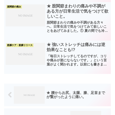
に来られる人にもこの症状が多いのです
が、そもそも股関節という関節や骨が痛
★ 股関節まわりの痛みや不調が
股関節の痛み
むのではなく、その周辺の...
ある方が日常生活で気をつけて欲
しいこと。
股関節まわりの痛みや不調がある方々
へ、日常生活で気をつけてみて欲しいこ
とをあげてみました。① 夏の間でも冷え
に気をつけましょう。冷房などで以外に
足腰が冷えてしまっています。薄着にな
りすぎないように下着などで調整しまし
★ 強いストレッチは痛みには逆
筋膜ケア・筋膜リリース
ょう。足首が冷えると足全...
効果なことも!?
「毎日ストレッチしてるのですが、コリ
や痛みが楽にならないです。」という言
葉がよく聞かれます。以前にも書きまし
たが、特に痛みがある場合には強すぎる
ストレッチはおススメできません。痛み
があるということは血流が滞り、筋膜が
硬くなっているということ...
★ 腰からお尻、太腿、膝、足首まで
が繋がったように痛い。