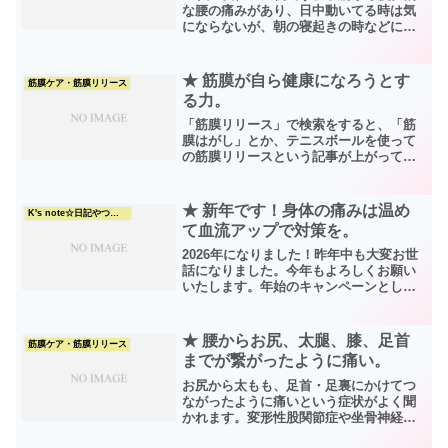
な腰の痛みがあり、日中動いてる時は気
にならないが、朝の寝起きの時などに腰
がカチカチに固まっていて、しばらく擦
ったりしてからやっとこ起き上がる時が
あるというお話。うかつに急に動こうと
★ 筋膜が自ら健康になろうとす
筋膜ケア・筋膜リリース
するとギックリ腰になり...
る力。
「筋膜リリース」で検索をすると、「筋
膜はがし」とか、テニスボールを使って
の筋膜リリースという記事が上がってい
るのを見かけます。テレビなどでも、股
関節まわりやお尻のくぼみにテニスボー
ルをあててほぐすなどの健康法が紹介さ
★ 新年です！身体の痛みは温め
K's note☆日記やつぶやき
れています。しかし、痛み...
て血流アップで対策を。
2026年になりました！昨年中も大変お世
話になりました。今年もよろしくお願い
いたします。年始のキャンペーンとし
て、1月中にご予約いただけた場合 (ご利
用は2月でもOK)、初回のみ、施術料金
6000円から1000円引きの5000円でご利用
★ 腰からお尻、太腿、膝、足首
筋膜ケア・筋膜リリース
い...
までが繋がったように痛い。
お尻から太もも、足首・足裏にかけてつ
ながったように痛いという症状がよく聞
かれます。変形性股関節症や坐骨神経痛
などの診断を受けてからケーズリリース