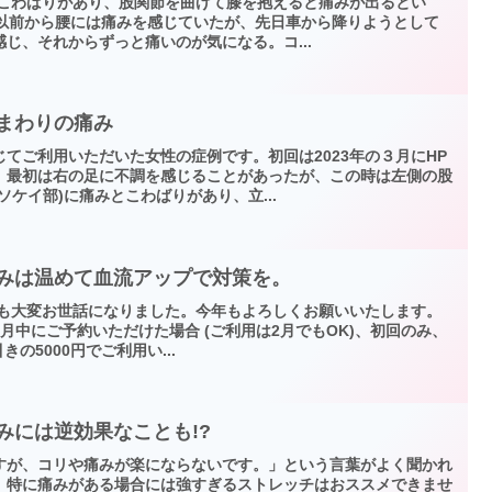
 にこわばりがあり、股関節を曲げて膝を抱えると痛みが出るとい
。以前から腰には痛みを感じていたが、先日車から降りようとして
じ、それからずっと痛いのが気になる。コ...
まわりの痛み
てご利用いただいた女性の症例です。初回は2023年の３月にHP
。最初は右の足に不調を感じることがあったが、この時は左側の股
ケイ部)に痛みとこわばりがあり、立...
痛みは温めて血流アップで対策を。
中も大変お世話になりました。今年もよろしくお願いいたします。
月中にご予約いただけた場合 (ご利用は2月でもOK)、初回のみ、
引きの5000円でご利用い...
みには逆効果なことも!?
すが、コリや痛みが楽にならないです。」という言葉がよく聞かれ
、特に痛みがある場合には強すぎるストレッチはおススメできませ