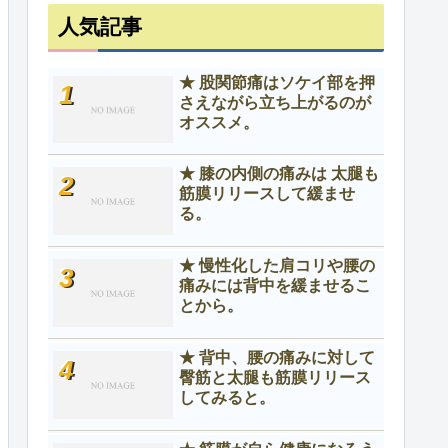
人気記事
★ 股関節痛はソケイ部を押
さえながら立ち上がるのが
オススメ。
★ 膝の内側の痛みは 太腿も
筋膜リリースして緩ませ
る。
★ 慢性化した肩コリや腰の
痛みには背中を緩ませるこ
とから。
★ 背中、腰の痛みに対して
臀筋と太腿も筋膜リリース
してみると。