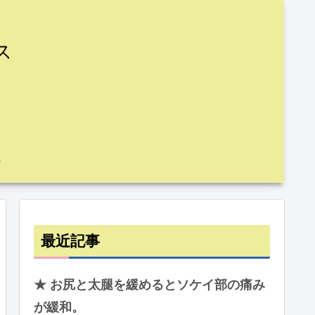
ス
最近記事
★ お尻と太腿を緩めるとソケイ部の痛み
が緩和。