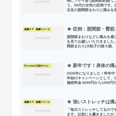
特にソケイ部 (股関節前側)
う、50代の女性の症例です
右足の股関節まわりに痛みを感
★ 症例：股関節・臀筋
筋膜ケア・筋膜リリース
股関節まわりなどに痛みを感じ
を見てお越しいただきました
関節まわり(大転子の後ろ側、ソ
★ 新年です！身体の
K's note☆日記やつぶやき
2026年になりました！昨年
年始のキャンペーンとして、1
施術料金 6000円から1000円
★ 強いストレッチは痛
筋膜ケア・筋膜リリース
「毎日ストレッチしてるので
ます。以前にも書きましたが