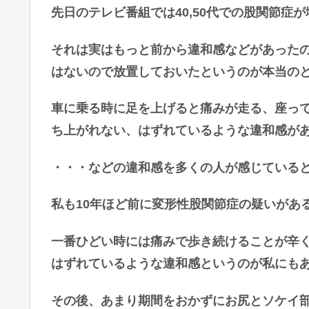
先日のテレビ番組では40,50代での股関節症
それは実はもっと前から違和感などがあった
はないので放置しておいたというのが本当の
車に乗る時に足を上げると痛みが走る、座っ
ち上がれない、はずれているような違和感が
・・・などの違和感を多くの人が感じている
私も10年ほど前に変形性股関節症の疑いがあ
一番ひどい時には痛みで歩き続けることが辛
はずれているような違和感
というのが私にも
その後、あまり期間をおかずにお尻とソケイ