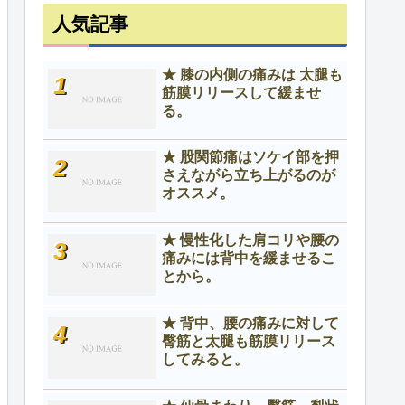
人気記事
★ 膝の内側の痛みは 太腿も
筋膜リリースして緩ませ
る。
★ 股関節痛はソケイ部を押
さえながら立ち上がるのが
オススメ。
★ 慢性化した肩コリや腰の
痛みには背中を緩ませるこ
とから。
★ 背中、腰の痛みに対して
臀筋と太腿も筋膜リリース
してみると。