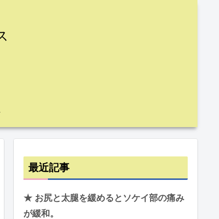
ス
最近記事
★ お尻と太腿を緩めるとソケイ部の痛み
が緩和。