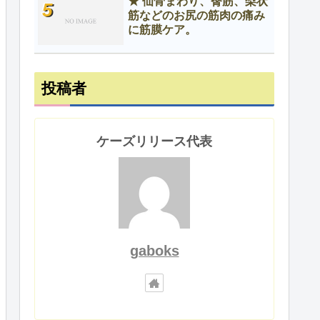
★ 仙骨まわり、臀筋、梨状
筋などのお尻の筋肉の痛み
に筋膜ケア。
投稿者
ケーズリリース代表
gaboks