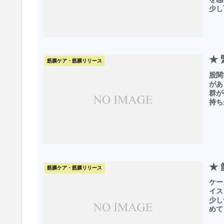
少し
★
筋膜ケア・筋膜リリース
股関
があ
群が
持ち
★
筋膜ケア・筋膜リリース
ケー
イス
少し
めて