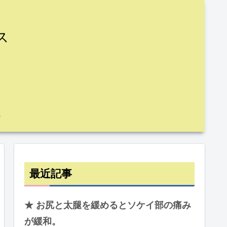
ス
最近記事
★ お尻と太腿を緩めるとソケイ部の痛み
が緩和。