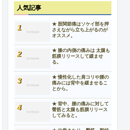
人気記事
★ 股関節痛はソケイ部を押
さえながら立ち上がるのが
オススメ。
★ 膝の内側の痛みは 太腿も
筋膜リリースして緩ませ
る。
★ 慢性化した肩コリや腰の
痛みには背中を緩ませるこ
とから。
★ 背中、腰の痛みに対して
臀筋と太腿も筋膜リリース
してみると。