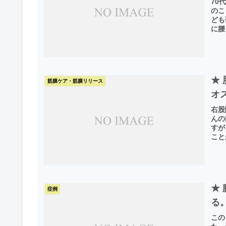
70
のこ
ども
に腰
★
筋膜ケア・筋膜リリース
オ
右股
んの
すが
こと
★
症例
る
この