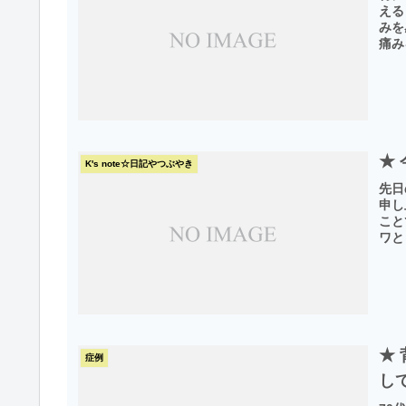
える
みを
痛み
★
K's note☆日記やつぶやき
先日
申し
こと
ワと
★
症例
し