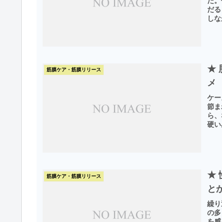
た。
だる
しな
★
筋膜ケア・筋膜リリース
メ
ケー
節ま
ら、
硬い
★
筋膜ケア・筋膜リリース
と
繰り
の多
を感