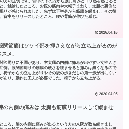
代の方の症例です。背中の下の方から腰に痛みとコリ感を感じると
と。触診したところ、お尻の筋肉や大転子まわり、太腿の裏側な
張りが感じられました。先ずは下半身から筋膜を緩ませ、その後
、背中をリリースしたところ、腰や背筋が伸びた感じ...
2026.04.16
 股関節痛はソケイ部を押さえながら立ち上がるのが
ススメ。
関節周りに不調があり、右太腿の内側に痛みが出やすい女性Ａさ
症例。股関節周りの筋膜の硬さを緩ませると痛みは無くなるので
、椅子からの立ち上がりやその後の歩きだしの第一歩が出にくい
があり、動作に工夫が必要でした。椅子から立ち上がる...
2026.04.05
 膝の内側の痛みは 太腿も筋膜リリースして緩ませ
。
ところ、膝の内側に痛みが出るという方の来院が数名続きまし