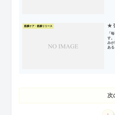
★
筋膜ケア・筋膜リリース
「毎
す。
みが
ある
次