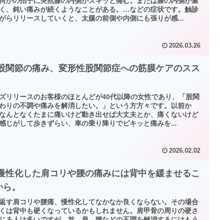
何かの拍子に突然膝の内側がズキッと痛む。または膝の内側が重
く、鈍い痛みが続くようなことがある。…などの症状です。触診
がらリリースしていくと、太腿の前側や内側にも張りが感...
2026.03.26
 股関節の痛み、変形性股関節症への筋膜ケアのスス
ズリリースのお客様のほとんどが40代以降の女性であり、「股関
わりの不調や痛みを解消したい。」という方方々です。以前か
なんとなくたまに痛いけど動き出せば大丈夫とか、痛くないけど
感じがして歩きずらい、車の乗り降りでピキッと痛みを...
2026.02.02
 慢性化した肩コリや腰の痛みには背中を緩ませるこ
から。
返す肩コリや腰痛、慢性化してなかなか良くならない。その場合
くは背中も硬くなっているかもしれません。肩甲骨の周りの硬さ
じる人は多いですが、首、肩、腰などの不調を解消するにはもう