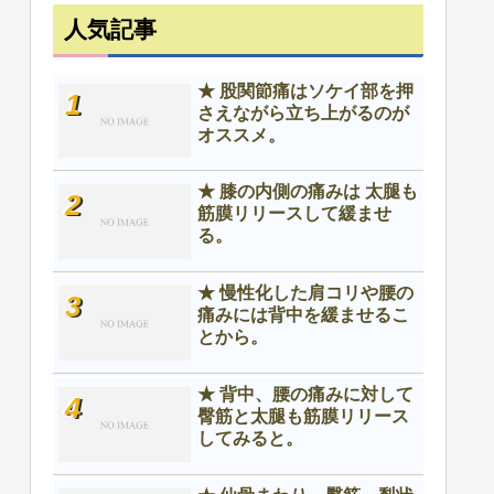
人気記事
★ 股関節痛はソケイ部を押
さえながら立ち上がるのが
オススメ。
★ 膝の内側の痛みは 太腿も
筋膜リリースして緩ませ
る。
★ 慢性化した肩コリや腰の
痛みには背中を緩ませるこ
とから。
★ 背中、腰の痛みに対して
臀筋と太腿も筋膜リリース
してみると。