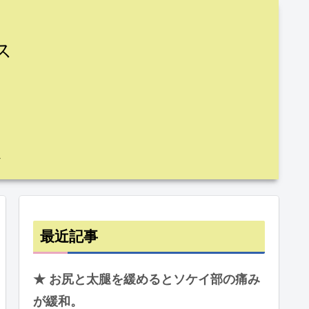
ス
最近記事
★ お尻と太腿を緩めるとソケイ部の痛み
が緩和。