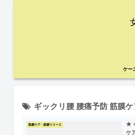
ギックリ腰 腰痛予防 筋膜ケ
★
筋膜ケア・筋膜リリース
ケ