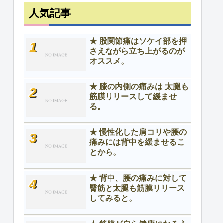
人気記事
★ 股関節痛はソケイ部を押
さえながら立ち上がるのが
オススメ。
★ 膝の内側の痛みは 太腿も
筋膜リリースして緩ませ
る。
★ 慢性化した肩コリや腰の
痛みには背中を緩ませるこ
とから。
★ 背中、腰の痛みに対して
臀筋と太腿も筋膜リリース
してみると。